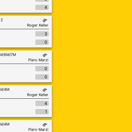
4
 2
Roger Keller
3
0
5M/6M/7M
Piero Marzi
0
0
3M/4M
Roger Keller
4
1
3M/4M
Piero Marzi