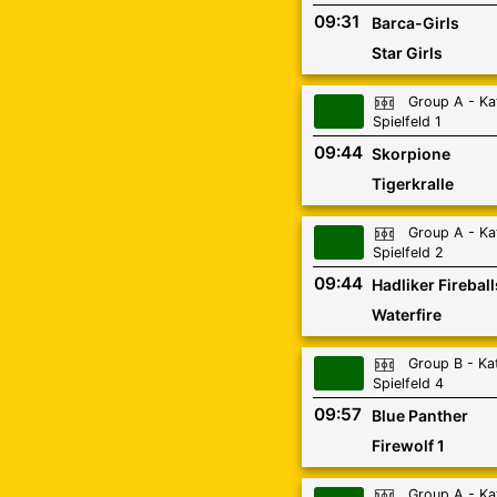
09:31
Barca-Girls
Star Girls
Group A - Ka
Spielfeld 1
09:44
Skorpione
Tigerkralle
Group A - Ka
Spielfeld 2
09:44
Hadliker Fireball
Waterfire
Group B - Ka
Spielfeld 4
09:57
Blue Panther
Firewolf 1
Group A - Ka