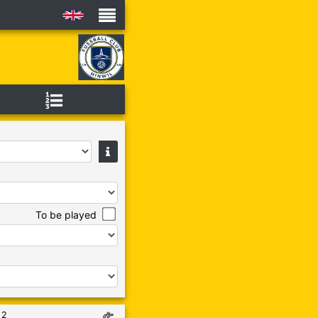
To be played
 2