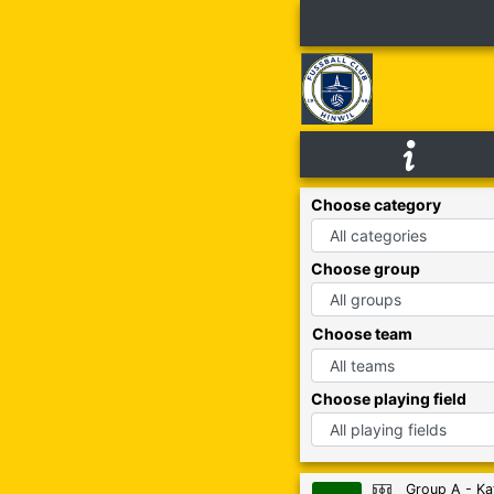
Tournaments
Choose category
Choose group
Choose team
Choose playing field
Group A - Ka