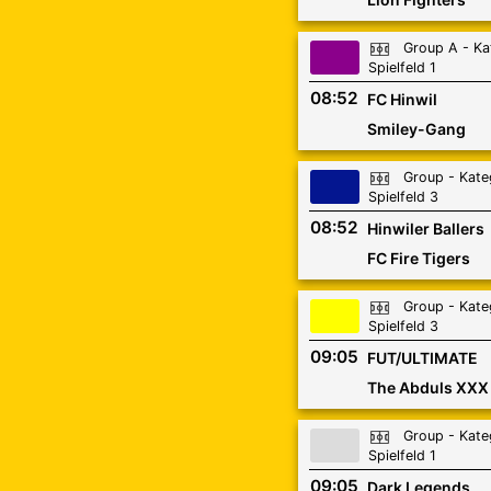
Group A - Ka
Spielfeld 1
08:52
FC Hinwil
Smiley-Gang
Group - Kate
Spielfeld 3
08:52
Hinwiler Ballers
FC Fire Tigers
Group - Kate
Spielfeld 3
09:05
FUT/ULTIMATE
The Abduls XXX
Group - Kate
Spielfeld 1
09:05
Dark Legends