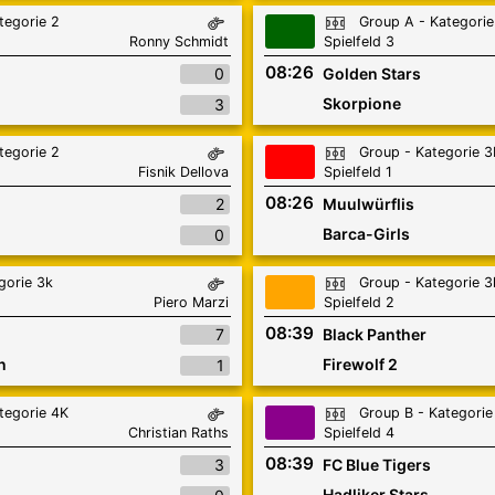
tegorie 2
Group A - Kategorie
Ronny Schmidt
Spielfeld 3
08:26
0
Golden Stars
Skorpione
3
tegorie 2
Group - Kategorie 
Fisnik Dellova
Spielfeld 1
08:26
2
Muulwürflis
Barca-Girls
0
gorie 3k
Group - Kategorie 3
Piero Marzi
Spielfeld 2
08:39
7
Black Panther
n
Firewolf 2
1
tegorie 4K
Group B - Kategorie
Christian Raths
Spielfeld 4
08:39
3
FC Blue Tigers
Hadliker Stars